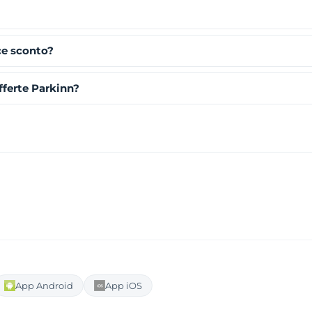
ce sconto?
ferte Parkinn?
App Android
App iOS