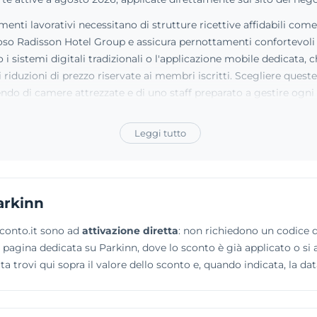
amenti lavorativi necessitano di strutture ricettive affidabili co
oso Radisson Hotel Group e assicura pernottamenti confortevoli 
 i sistemi digitali tradizionali o l'applicazione mobile dedicata
 riduzioni di prezzo riservate ai membri iscritti. Scegliere queste 
dendo di camere attrezzate e di uno staff preparato a gestire og
Leggi tutto
arkinn
sconto.it sono ad
attivazione diretta
: non richiedono un codice da
alla pagina dedicata su Parkinn, dove lo sconto è già applicato o si
 trovi qui sopra il valore dello sconto e, quando indicata, la dat