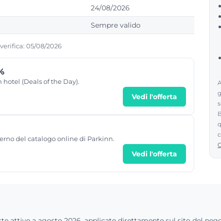
24/08/2026
Sempre valido
 verifica: 05/08/2026
0%
 hotel (Deals of the Day).
A
g
Vedi l'offerta
s
B
q
c
terno del catalogo online di Parkinn.
Vedi l'offerta
te attive a agosto 2026, applicate direttamente sul sito del nego