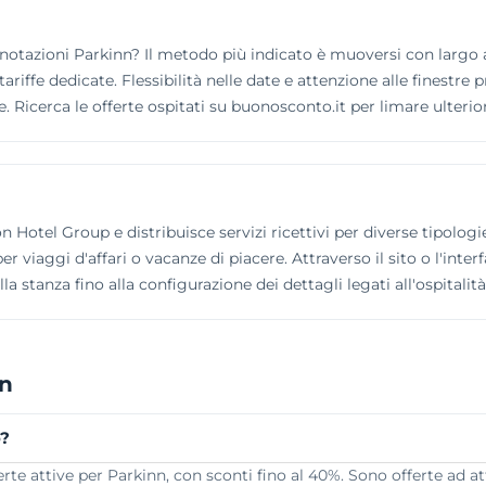
otazioni Parkinn? Il metodo più indicato è muoversi con largo an
tariffe dedicate. Flessibilità nelle date e attenzione alle finestr
. Ricerca le offerte ospitati su buonosconto.it per limare ulteri
 Hotel Group e distribuisce servizi ricettivi per diverse tipologie 
viaggi d'affari o vacanze di piacere. Attraverso il sito o l'inter
la stanza fino alla configurazione dei dettagli legati all'ospitalità
nn
o?
te attive per Parkinn, con sconti fino al 40%. Sono offerte ad at