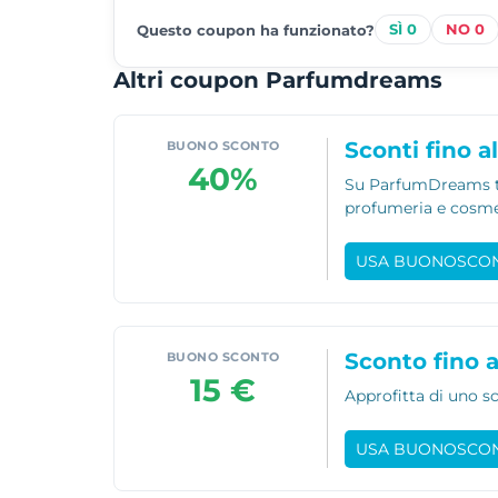
0
0
Questo coupon ha funzionato?
Altri coupon Parfumdreams
Sconti fino a
BUONO SCONTO
40%
Su ParfumDreams tro
profumeria e cosmes
USA BUONOSCO
Sconto fino a
BUONO SCONTO
15 €
Approfitta di uno sc
USA BUONOSCO