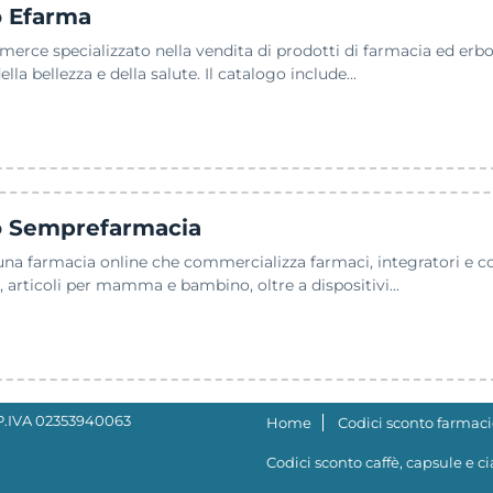
o Efarma
ce specializzato nella vendita di prodotti di farmacia ed erboris
ella bellezza e della salute. Il catalogo include...
o Semprefarmacia
a farmacia online che commercializza farmaci, integratori e cos
ia, articoli per mamma e bambino, oltre a dispositivi...
- P.IVA 02353940063
Home
Codici sconto farmaci
Codici sconto caffè, capsule e c