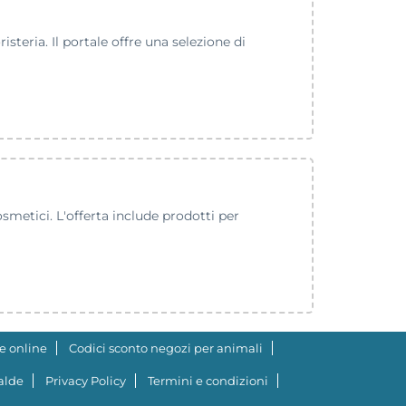
teria. Il portale offre una selezione di
metici. L'offerta include prodotti per
e online
Codici sconto negozi per animali
ialde
Privacy Policy
Termini e condizioni