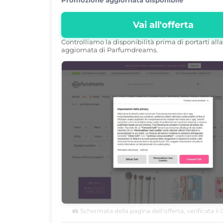
Vai all'offerta
Controlliamo la disponibilità prima di portarti al
aggiornata di Parfumdreams.
📸 Schermata della pagina dell’offerta, verificata il