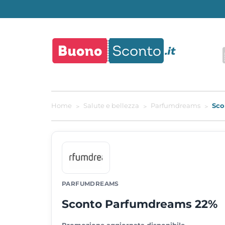
Home
Salute e bellezza
Parfumdreams
Sco
PARFUMDREAMS
Sconto Parfumdreams 22%
Promozione aggiornata disponibile