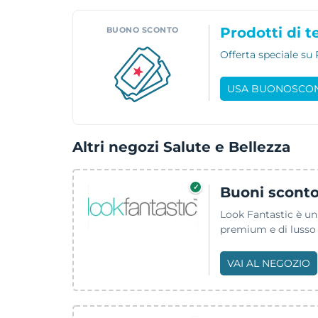
Prodotti di t
BUONO SCONTO
Offerta speciale su
USA BUONOSCO
Altri negozi Salute e Bellezza
✓
Buoni sconto
Look Fantastic è un 
premium e di lusso d
VAI AL NEGOZIO