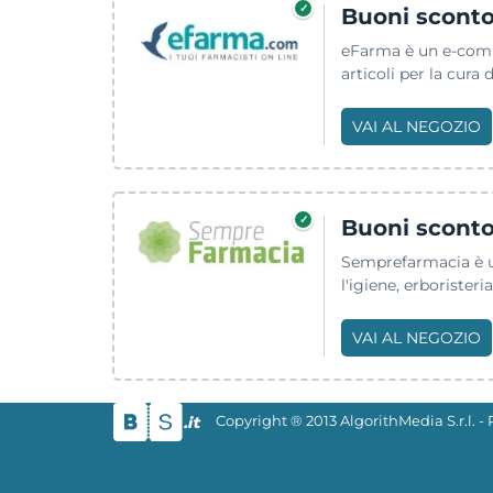
✓
Buoni scont
eFarma è un e-commer
articoli per la cura d
VAI AL NEGOZIO
✓
Buoni scont
Semprefarmacia è un
l'igiene, erborister
VAI AL NEGOZIO
Copyright ® 2013 AlgorithMedia S.r.l. 