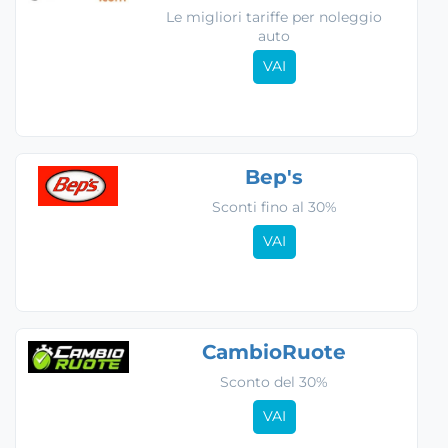
Le migliori tariffe per noleggio
auto
VAI
Bep's
Sconti fino al 30%
VAI
CambioRuote
Sconto del 30%
VAI