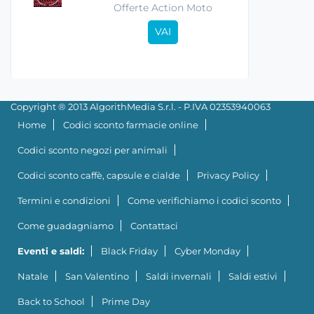
Offerte Action Moto
VAI
Copyright ® 2013 AlgorithMedia S.r.l. - P.IVA 02353940063
Home
Codici sconto farmacie online
Codici sconto negozi per animali
Codici sconto caffè, capsule e cialde
Privacy Policy
Termini e condizioni
Come verifichiamo i codici sconto
Come guadagniamo
Contattaci
Eventi e saldi:
Black Friday
Cyber Monday
Natale
San Valentino
Saldi invernali
Saldi estivi
Back to School
Prime Day