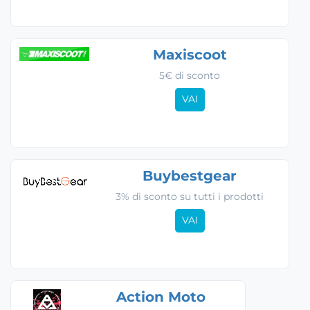
Maxiscoot
5€ di sconto
VAI
Buybestgear
3% di sconto su tutti i prodotti
VAI
Action Moto