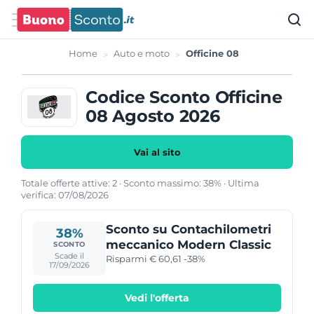
Home
Auto e moto
Officine 08
Codice Sconto Officine
08 Agosto 2026
Vai al sito
Totale offerte attive: 2 · Sconto massimo: 38% · Ultima
verifica: 07/08/2026
Sconto su Contachilometri
38%
meccanico Modern Classic
SCONTO
Scade il
Risparmi € 60,61 -38%
17/09/2026
Vedi l'offerta