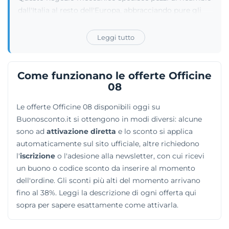
dall'Italia al resto dell'Europa, abbracciando pure gli
ordini inoltrati dagli Stati Uniti. I gestori si sono
specializzati negli anni in un particolare segmento di
Leggi tutto
nicchia, quello legato alla personalizzazione in stile
cafè racer. I centauri riempiono i loro carrelli virtuali
con fari, centraline dell'impianto elettrico e sezioni
Come funzionano le offerte Officine
aerodinamiche della carrozzeria adatte a moto
08
sportive targate BMW, Honda, Yamaha, Kawasaki,
Le offerte Officine 08 disponibili oggi su
Ducati e Moto Guzzi. Per snellire l'intero processo di
Buonosconto.it si ottengono in modi diversi: alcune
ricerca, la geniale funzione Garage scansiona il
sono ad
attivazione diretta
e lo sconto si applica
database per mostrare unicamente i prodotti garantiti
automaticamente sul sito ufficiale, altre richiedono
per il proprio mezzo.
l'
iscrizione
o l'adesione alla newsletter, con cui ricevi
un buono o codice sconto da inserire al momento
dell'ordine. Gli sconti più alti del momento arrivano
fino al 38%. Leggi la descrizione di ogni offerta qui
sopra per sapere esattamente come attivarla.