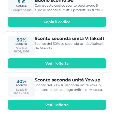
Buono sconto 5€
5 €
Con questo codice sconto puoi avere 5
CODICE
euro di sconto su tutti i prodotti su tutto il
Sempre valido
catalogo! l'offerta è valida per un periodo
di tempo limitato, la data di scadenza è
Copia il codice
puramente indicativa!
Sconto seconda unità Vitakraft
50%
Sconto del 50% su seconda unità Vitakraft
SCONTO
da Miscota.
Scade il
16/08/2026
Vedi l'offerta
Sconto seconda unità Yowup
30%
Sconto del 30% su seconda unità Yowup
SCONTO
all'interno del catalogo online di Miscota.
Scade il
16/08/2026
Vedi l'offerta