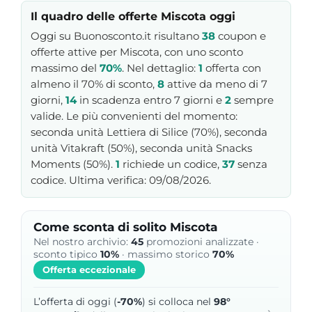
Il quadro delle offerte Miscota oggi
Oggi su Buonosconto.it risultano
38
coupon e
offerte attive per Miscota, con uno sconto
massimo del
70%
. Nel dettaglio:
1
offerta con
almeno il 70% di sconto,
8
attive da meno di 7
giorni,
14
in scadenza entro 7 giorni e
2
sempre
valide. Le più convenienti del momento:
seconda unità Lettiera di Silice (70%), seconda
unità Vitakraft (50%), seconda unità Snacks
Moments (50%).
1
richiede un codice,
37
senza
codice. Ultima verifica: 09/08/2026.
Come sconta di solito Miscota
Nel nostro archivio:
45
promozioni analizzate ·
sconto tipico
10%
· massimo storico
70%
Offerta eccezionale
L’offerta di oggi (
-70%
) si colloca nel
98°