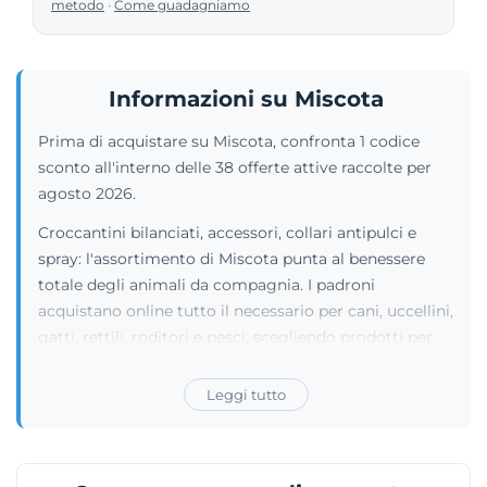
metodo
·
Come guadagniamo
Informazioni su Miscota
Prima di acquistare su Miscota, confronta 1 codice
sconto all'interno delle 38 offerte attive raccolte per
agosto 2026.
Croccantini bilanciati, accessori, collari antipulci e
spray: l'assortimento di Miscota punta al benessere
totale degli animali da compagnia. I padroni
acquistano online tutto il necessario per cani, uccellini,
gatti, rettili, roditori e pesci, scegliendo prodotti per
l'igiene o per la somministrazione dei pasti. Il listino
ospita etichette come SUMSU, Advance, Hantu, Hill's
Leggi tutto
Science Plan e Royal Canin. Gli utenti registrano il loro
profilo per rendere la routine più semplice, attivando
ordini automatici che inviano periodicamente le