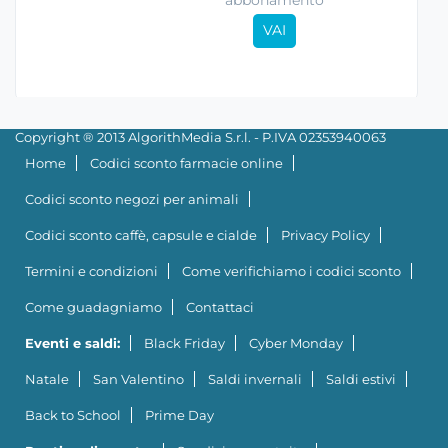
VAI
Copyright ® 2013 AlgorithMedia S.r.l. - P.IVA 02353940063
Home
Codici sconto farmacie online
Codici sconto negozi per animali
Codici sconto caffè, capsule e cialde
Privacy Policy
Termini e condizioni
Come verifichiamo i codici sconto
Come guadagniamo
Contattaci
Eventi e saldi:
Black Friday
Cyber Monday
Natale
San Valentino
Saldi invernali
Saldi estivi
Back to School
Prime Day