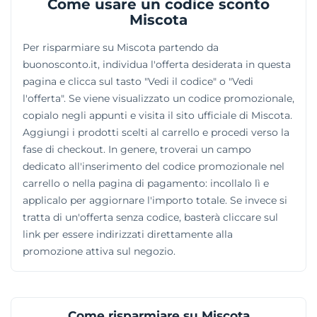
Come usare un codice sconto
confezioni a domicilio. Pipette, guinzagli e mangimi di
Miscota
alta qualità coprono le necessità nutrizionali e
sanitarie di tutte le specie allevate in casa, sollevando i
Per risparmiare su Miscota partendo da
padroni dalla fatica degli acquisti ricorrenti.
buonosconto.it, individua l'offerta desiderata in questa
pagina e clicca sul tasto "Vedi il codice" o "Vedi
l'offerta". Se viene visualizzato un codice promozionale,
copialo negli appunti e visita il sito ufficiale di Miscota.
Aggiungi i prodotti scelti al carrello e procedi verso la
fase di checkout. In genere, troverai un campo
dedicato all'inserimento del codice promozionale nel
carrello o nella pagina di pagamento: incollalo lì e
applicalo per aggiornare l'importo totale. Se invece si
tratta di un'offerta senza codice, basterà cliccare sul
link per essere indirizzati direttamente alla
promozione attiva sul negozio.
Come risparmiare su Miscota