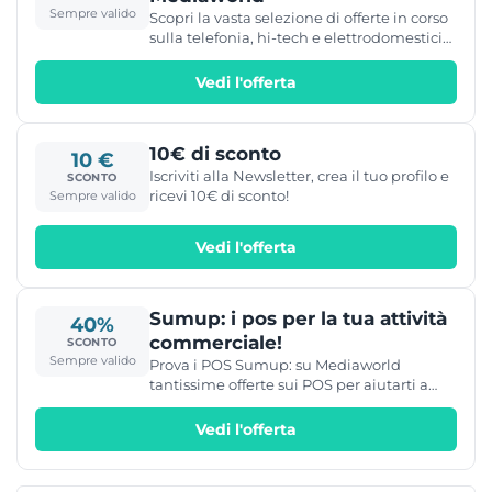
a scelta (Il codice sconto può essere
Sempre valido
Scopri la vasta selezione di offerte in corso
utilizzato su tutto il catalogo, ad esclusione
sulla telefonia, hi-tech e elettrodomestici
dei prodotti già in promozione e servizi
da Mediaworld, solo online !
come ricariche telefoniche e
Vedi l'offerta
abbonamenti) Può essere utilizzato entro
30 giorni dal ricevimento della mail.
10€ di sconto
10 €
Iscriviti alla Newsletter, crea il tuo profilo e
SCONTO
ricevi 10€ di sconto!
Sempre valido
Vedi l'offerta
Sumup: i pos per la tua attività
40%
commerciale!
SCONTO
Sempre valido
Prova i POS Sumup: su Mediaworld
tantissime offerte sui POS per aiutarti a
gestire la tua attività commerciale!
Vedi l'offerta