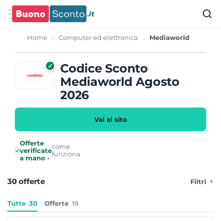
Home
Computer ed elettronica
Mediaworld
Codice Sconto
✓
Mediaworld Agosto
2026
Vai al sito
Offerte
come
verificate
✓
funziona
a mano ·
30 offerte
Filtri
Tutte
30
Offerte
19