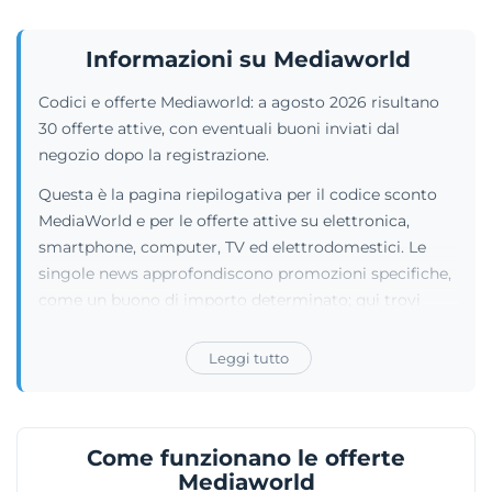
Informazioni su Mediaworld
Codici e offerte Mediaworld: a agosto 2026 risultano
30 offerte attive, con eventuali buoni inviati dal
negozio dopo la registrazione.
Questa è la pagina riepilogativa per il codice sconto
MediaWorld e per le offerte attive su elettronica,
smartphone, computer, TV ed elettrodomestici. Le
singole news approfondiscono promozioni specifiche,
come un buono di importo determinato; qui trovi
invece il quadro aggiornato dei vantaggi disponibili.
Leggi tutto
Le schede distinguono i codici da inserire nel carrello
dalle promozioni automatiche, dalle iniziative MW
CLUB e dagli eventuali vantaggi riservati all’app.
Controlla sempre requisiti, soglia di spesa, scadenza e
Come funzionano le offerte
applicazione effettiva dello sconto prima del
Mediaworld