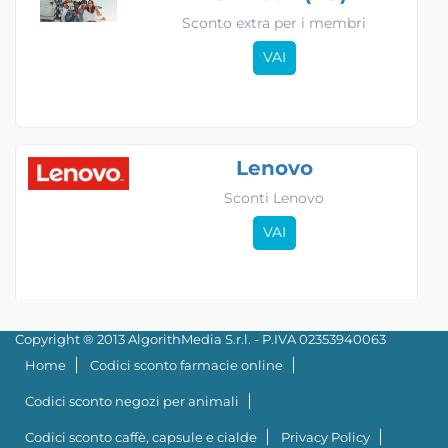
Sconto extra per i membri
VAI
Lenovo
Sconti Lenovo
VAI
Copyright ® 2013 AlgorithMedia S.r.l. - P.IVA 02353940063
Home
Codici sconto farmacie online
Codici sconto negozi per animali
Codici sconto caffè, capsule e cialde
Privacy Policy