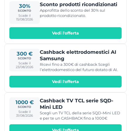
Sconto prodotti ricondizionati
30%
Approfitta dello sconto del 30% sul
SCONTO
prodotto ricondizionato.
Scade il
15/08/2026
Vedi l'offerta
Cashback elettrodomestici AI
300 €
Samsung
SCONTO
Scade il
Ricevi fino a 300€ di cashback Scegli
23/08/2026
l’elettrodomestico del futuro dotato di AI.
Vedi l'offerta
Cashback TV TCL serie SQD-
1000 €
Mini LED
SCONTO
Scade il
Scegli un TV TCL della serie SQD-Mini LED
31/08/2026
e per te un CASHBACK fino a 1000€
Vedi l'offerta