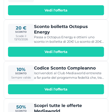
Vedi l'offerta
Sconto bolletta Octopus
20 €
Energy
SCONTO
Scade il
Passa a Octopus Energy e ottieni uno
13/10/2026
sconto in bolletta di 20€! Lo sconto di 20€
sulla prima bolletta si ottiene solo
utilizzando questo link.
Vedi l'offerta
Codice Sconto Compleanno
10%
Iscrivendoti al Club Mediaworld entrerete
SCONTO
a far parte del programma fedeltà che, tra
Sempre valido
le varie promozioni e offerte speciali
riservate, vi darà anche la possibilità di
Vedi l'offerta
ricevere codici sconto personali. Per
esempio, in occasione del vostro
compleanno, Mediaworld vi manderà con
qualche giorno d'anticipo un buono
Scopri tutte le offerte
50%
sconto del 10% da utilizzare su un prodotto
Mediaworld
SCONTO