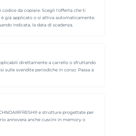
 codice da copiare. Scegli l'offerta che ti
to è già applicato o si attiva automaticamente.
uando indicata, la data di scadenza.
plicabili direttamente a carrello o sfruttando
isi sulle svendite periodiche in corso. Passa a
il TECHNOAIRFRESH® e strutture progettate per
ntario annovera anche cuscini in memory o