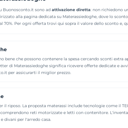
 su Buonosconto.it sono ad
attivazione diretta
: non richiedono un
 indirizzato alla pagina dedicata su Materassiedoghe, dove lo scon
l 70%. Per ogni offerta trovi qui sopra il valore dello sconto e, q
ghe
nno bene che possono contenere la spesa cercando sconti extra ap
etter di Materassiedoghe significa ricevere offerte dedicate e avv
it per assicurarti il miglior prezzo.
he
i per il riposo. La proposta materassi include tecnologie come 
si comprendono reti motorizzate e letti con contenitore. L'inve
 e divani per l'arredo casa.