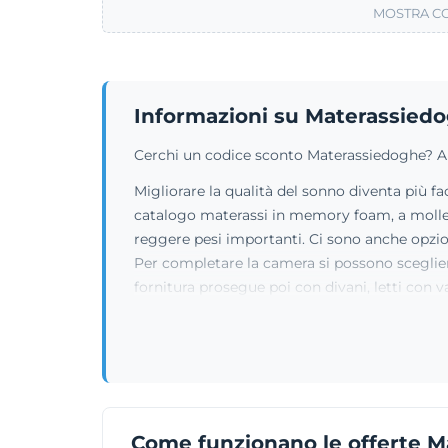
MOSTRA CO
Informazioni su Materassied
Cerchi un codice sconto Materassiedoghe? A ag
Migliorare la qualità del sonno diventa più f
catalogo materassi in memory foam, a molle in
reggere pesi importanti. Ci sono anche opzion
Per completare la camera si possono scegliere 
fornitura prosegue poi con divani, letti con 
Come funzionano le offerte 