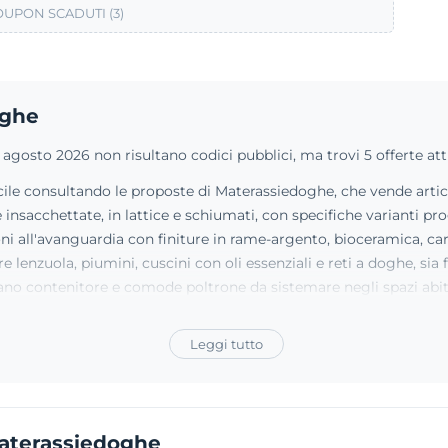
UPON SCADUTI (3)
oghe
osto 2026 non risultano codici pubblici, ma trovi 5 offerte atti
acile consultando le proposte di Materassiedoghe, che vende artico
sacchettate, in lattice e schiumati, con specifiche varianti prog
i all'avanguardia con finiture in rame-argento, bioceramica, carb
lenzuola, piumini, cuscini con oli essenziali e reti a doghe, sia 
vano contenitore e comode poltrone da sistemare negli spazi abita
Leggi tutto
Materassiedoghe