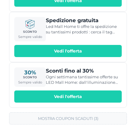
Vedi l'offerta
Spedizione gratuita
Led Mall Home ti offre la spedizione
su tantissimi prodotti : cerca il tag
SCONTO
Sempre valido
"Spedizione Gratuita" sui prodotti che
ti interessa e avrai le spese di
spedizione offerte su quell'articolo !
Vedi l'offerta
Sconti fino al 30%
30%
Ogni settimana tantissime offerte su
SCONTO
LED Mall Home: dall'illuminazione
Sempre valido
all'arredo, fino agli elettrodomestici e
tutto per la tavola !
Vedi l'offerta
MOSTRA COUPON SCADUTI (3)