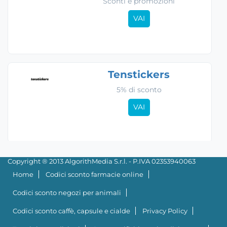
Sconti e promozioni
VAI
Tenstickers
5% di sconto
VAI
Copyright ® 2013 AlgorithMedia S.r.l. - P.IVA 02353940063
Home
Codici sconto farmacie online
Codici sconto negozi per animali
Codici sconto caffè, capsule e cialde
Privacy Policy