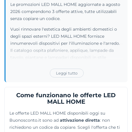
Le promozioni LED MALL HOME aggiornate a agosto
2026 comprendono 3 offerte attive, tutte utilizzabili
senza copiare un codice.
Vuoi rinnovare l'estetica degli ambienti domestici o
degli spazi esterni? LED MALL HOME fornisce
innumerevoli dispositivi per l'illuminazione e l'arredo.
Il catalogo ospita plafoniere, applique, lampade da
tavolo, piantane e lampadari disponibili in stile
classico, moderno o vintage. Oltre a lampadine a
basso consumo e sistemi in gesso per strip LED, il
Leggi tutto
portale presenta un ricco assortimento per il
bricolage e la decorazione d'interni. L'offerta include
boiserie, battiscopa, cornici per soffitti e pannelli
Come funzionano le offerte LED
fonoassorbenti per ottimizzare l'acustica delle stanze.
MALL HOME
Per completare il progetto di restyling, sono
Le offerte LED MALL HOME disponibili oggi su
disponibili anche gadget originali e svariati
Buonosconto.it sono ad
attivazione diretta
: non
complementi d'arredo capaci di arricchire ogni
richiedono un codice da copiare. Scegli l'offerta che ti
angolo dell'abitazione.