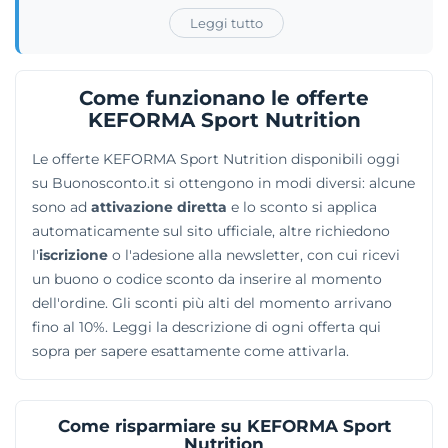
per gli atleti di nuoto, corsa, ciclismo, tennis, calcio,
Leggi tutto
triathlon e per gli assidui frequentatori delle palestre.
Le referenze aiutano il controllo del peso e il
mantenimento di un'alimentazione bilanciata. Per
Come funzionano le offerte
orientare le decisioni degli sportivi, la piattaforma
KEFORMA Sport Nutrition
affianca ai prodotti la sezione Academy, un portale
Le offerte KEFORMA Sport Nutrition disponibili oggi
ricco di indicazioni pratiche elaborate da esperti della
su Buonosconto.it si ottengono in modi diversi: alcune
nutrizione.
sono ad
attivazione diretta
e lo sconto si applica
automaticamente sul sito ufficiale, altre richiedono
l'
iscrizione
o l'adesione alla newsletter, con cui ricevi
un buono o codice sconto da inserire al momento
dell'ordine. Gli sconti più alti del momento arrivano
fino al 10%. Leggi la descrizione di ogni offerta qui
sopra per sapere esattamente come attivarla.
Come risparmiare su KEFORMA Sport
Nutrition