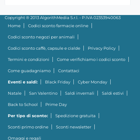
Copyright ® 2013 AlgorithMedia S.r.l. - P.IVA 02353940063
Home
Codici sconto farmacie online
Codici sconto negozi per animali
Codici sconto caffè, capsule e cialde
Privacy Policy
Termini e condizioni
Come verifichiamo i codici sconto
Come guadagniamo
Contattaci
Eventi e saldi:
Black Friday
Cyber Monday
Natale
San Valentino
Saldi invernali
Saldi estivi
Back to School
Prime Day
Per tipo di sconto:
Spedizione gratuita
Sconti primo ordine
Sconti newsletter
Omaggi e regali