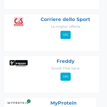
Corriere dello Sport
Le miglior offerte
VAI
Freddy
Sconti Fine Serie
VAI
✓
MyProtein