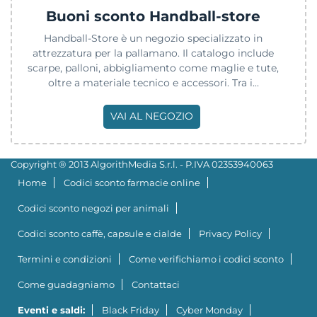
Buoni sconto Handball-store
Handball-Store è un negozio specializzato in
attrezzatura per la pallamano. Il catalogo include
scarpe, palloni, abbigliamento come maglie e tute,
oltre a materiale tecnico e accessori. Tra i...
VAI AL NEGOZIO
Copyright ® 2013 AlgorithMedia S.r.l. - P.IVA 02353940063
Home
Codici sconto farmacie online
Codici sconto negozi per animali
Codici sconto caffè, capsule e cialde
Privacy Policy
Termini e condizioni
Come verifichiamo i codici sconto
Come guadagniamo
Contattaci
Eventi e saldi:
Black Friday
Cyber Monday