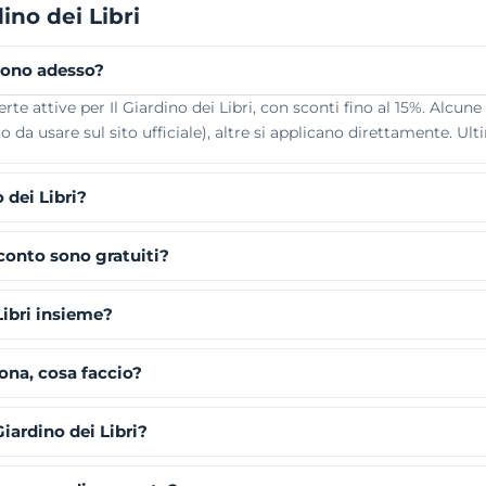
ino dei Libri
 sono adesso?
e attive per Il Giardino dei Libri, con sconti fino al 15%. Alcune 
da usare sul sito ufficiale), altre si applicano direttamente. Ult
 dei Libri?
sconto sono gratuiti?
Libri insieme?
iona, cosa faccio?
iardino dei Libri?