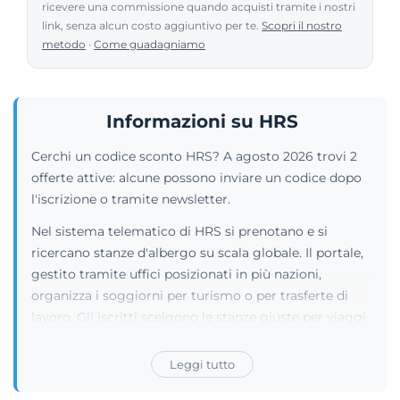
ricevere una commissione quando acquisti tramite i nostri
link, senza alcun costo aggiuntivo per te.
Scopri il nostro
metodo
·
Come guadagniamo
Informazioni su HRS
Cerchi un codice sconto HRS? A agosto 2026 trovi 2
offerte attive: alcune possono inviare un codice dopo
l'iscrizione o tramite newsletter.
Nel sistema telematico di HRS si prenotano e si
ricercano stanze d'albergo su scala globale. Il portale,
gestito tramite uffici posizionati in più nazioni,
organizza i soggiorni per turismo o per trasferte di
lavoro. Gli iscritti scelgono le stanze giuste per viaggi
individuali, impegni d'affari o vacanze di gruppo. Il sito
risulta eccellente anche per chi deve allestire
Leggi tutto
congressi e convention strutturate. La piattaforma