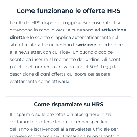
agevola infatti la selezione di quegli hotel focalizzati
sul ramo business, che dispongono di aree per
Come funzionano le offerte HRS
conferenze e convegni. I filtri di ricerca includono
Le offerte HRS disponibili oggi su Buonosconto.it si
anche le schede delle strutture dotate di percorsi
ottengono in modi diversi: alcune sono ad
attivazione
benessere dedicati al relax corporale e mentale.
diretta
e lo sconto si applica automaticamente sul
sito ufficiale, altre richiedono l'
iscrizione
o l'adesione
alla newsletter, con cui ricevi un buono o codice
sconto da inserire al momento dell'ordine. Gli sconti
più alti del momento arrivano fino al 50%. Leggi la
descrizione di ogni offerta qui sopra per sapere
esattamente come attivarla.
Come risparmiare su HRS
Il risparmio sulle prenotazioni alberghiere inizia
esplorando le offerte legate a periodi specifici
dell'anno e iscrivendosi alla newsletter ufficiale per
ricevere sconti esclusivi. Passare da buonosconto.it