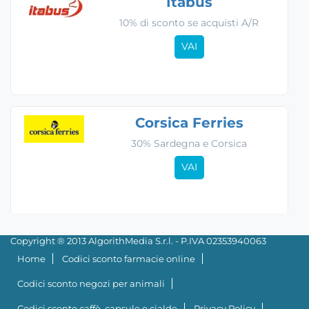
Itabus
10% di sconto se acquisti A/R
VAI
Corsica Ferries
30% Sardegna e Corsica
VAI
Copyright ® 2013 AlgorithMedia S.r.l. - P.IVA 02353940063
Home
Codici sconto farmacie online
Codici sconto negozi per animali
Codici sconto caffè, capsule e cialde
Privacy Policy