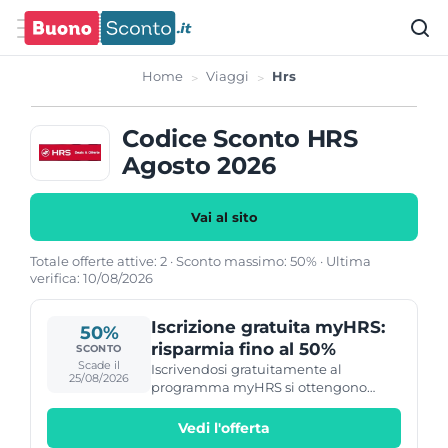
Home
Viaggi
Hrs
Codice Sconto HRS
Agosto 2026
Vai al sito
Totale offerte attive: 2 · Sconto massimo: 50% · Ultima
verifica: 10/08/2026
Iscrizione gratuita myHRS:
50%
risparmia fino al 50%
SCONTO
Scade il
Iscrivendosi gratuitamente al
25/08/2026
programma myHRS si ottengono
tariffe scontate sugli hotel, con
risparmio fino al 50% rispetto alla
Vedi l'offerta
tariffa standard.