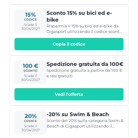
Sconto 15% su bici ed e-
15%
bike
CODICE
Scade il
Risparmia il 15% su bici ed e-bike da
30/04/2027
Gigasport utilizzando il codice sconto
GS25-15PLCBIKE.
Copia il codice
Spedizione gratuita da 100€
100 €
Spedizione gratuita a partire da 100 €
SCONTO
e resi gratuiti
Scade il
30/04/2027
Vedi l'offerta
-20% su Swim & Beach
20%
Sconto del 20% sulla categoria Swim &
CODICE
Beach di Gigasport utilizzando il
Scade il
30/04/2027
codice GS26-20SWIM.