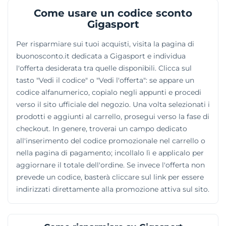
coinvolge anche gli amanti del calcio, le attività in
Come usare un codice sconto
spiaggia e le lezioni di yoga. Oltre alle calzature per il
Gigasport
running, lo shop vanta una notevole presenza di
Per risparmiare sui tuoi acquisti, visita la pagina di
integratori per la nutrizione fisica. Accessori
buonosconto.it dedicata a Gigasport e individua
immancabili come occhiali resistenti o moderni
l'offerta desiderata tra quelle disponibili. Clicca sul
orologi digitali completano l'equipaggiamento degli
tasto "Vedi il codice" o "Vedi l'offerta": se appare un
sportivi con strumenti duraturi nel tempo.
codice alfanumerico, copialo negli appunti e procedi
verso il sito ufficiale del negozio. Una volta selezionati i
prodotti e aggiunti al carrello, prosegui verso la fase di
checkout. In genere, troverai un campo dedicato
all'inserimento del codice promozionale nel carrello o
nella pagina di pagamento; incollalo lì e applicalo per
aggiornare il totale dell'ordine. Se invece l'offerta non
prevede un codice, basterà cliccare sul link per essere
indirizzati direttamente alla promozione attiva sul sito.