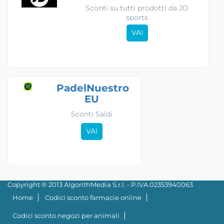
Sconti su tutti prodotti da JD
sports
VAI
PadelNuestro
EU
Sconti Saldi
VAI
Copyright ® 2013 AlgorithMedia S.r.l. - P.IVA 02353940063
Home
Codici sconto farmacie online
Codici sconto negozi per animali