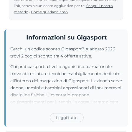
link, senza alcun costo aggiuntivo per te.
Scopri il nostro
metodo
·
Come guadagniamo
Informazioni su Gigasport
Cerchi un codice sconto Gigasport? A agosto 2026
trovi 2 codici sconto tra 4 offerte attive.
Chi pratica sport a livello agonistico o amatoriale
trova attrezzature tecniche e abbigliamento dedicato
all'interno del magazzino di Gigasport. L'azienda serve
donne, uomini e bambini appassionati di innumerevoli
discipline fisiche. L'inventario propone
equipaggiamenti per il tennis, la corsa, l'arrampicata
libera, il nuoto e il fitness. I frequentatori dei boschi e
delle montagne acquistano tende da campeggio,
Leggi tutto
biciclette agili, attrezzatura per l'outdoor e prodotti
per lo sci alpinismo e gli sport invernali. L'offerta