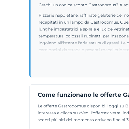
Cerchi un codice sconto Gastrodomus? A agost
Pizzerie napoletane, raffinate gelaterie del 
recapitati in un lampo da Gastrodomus. Questo
lunghe impastatrici a spirale e lucide vetrin
temperatura, colossali rubinetti per insaponar
ingoiano all'istante l'aria satura di grassi. 
camioncini da strada e pesanti macellerie sto
Come funzionano le offerte 
Le offerte Gastrodomus disponibili oggi su 
interessa e clicca su «Vedi l'offerta»: verrai
sconti più alti del momento arrivano fino al 30