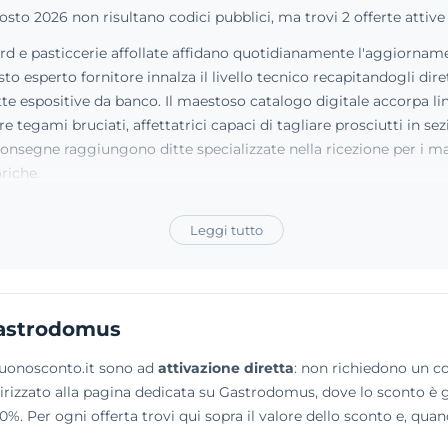
o 2026 non risultano codici pubblici, ma trovi 2 offerte attive a
nord e pasticcerie affollate affidano quotidianamente l'aggiorname
 esperto fornitore innalza il livello tecnico recapitandogli dir
ette espositive da banco. Il maestoso catalogo digitale accorpa li
e tegami bruciati, affettatrici capaci di tagliare prosciutti in se
Le consegne raggiungono ditte specializzate nella ricezione per i m
riche.
Leggi tutto
Gastrodomus
Buonosconto.it sono ad
attivazione diretta
: non richiedono un cod
 indirizzato alla pagina dedicata su Gastrodomus, dove lo sconto è
%. Per ogni offerta trovi qui sopra il valore dello sconto e, quan