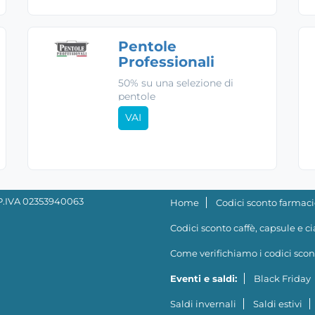
Pentole
Professionali
50% su una selezione di
pentole
VAI
- P.IVA 02353940063
Home
Codici sconto farmaci
Codici sconto caffè, capsule e c
Come verifichiamo i codici scon
Eventi e saldi:
Black Friday
Saldi invernali
Saldi estivi