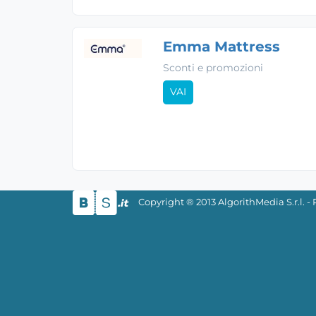
Emma Mattress
Sconti e promozioni
VAI
Copyright ® 2013 AlgorithMedia S.r.l. 