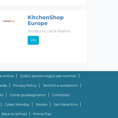
KitchenShop
Europe
Rimborso carta fedeltà
VAI
e online
Codici sconto negozi per animali
ialde
Privacy Policy
Termini e condizioni
to
Come guadagniamo
Contattaci
Cyber Monday
Natale
San Valentino
Back to School
Prime Day