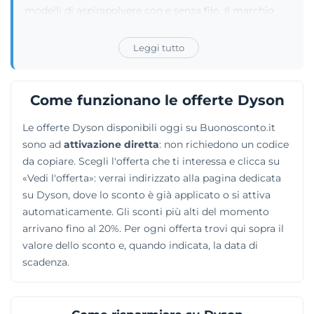
modelli di aspirapolvere con e senza filo. Il marchio
progetta strumenti per lo styling, tra cui piastre e
multi-styler per capelli. L'azienda realizza anche
Leggi tutto
lampade da pavimento e da tavolo, cuffie wireless,
ventilatori e umidificatori. I clienti possono comprare
parti di ricambio originali, prenotare interventi di
Come funzionano le offerte Dyson
assistenza o scegliere gli apparecchi garantiti
Le offerte Dyson disponibili oggi su Buonosconto.it
all'interno della sezione dell'usato ricondizionato.
sono ad
attivazione diretta
: non richiedono un codice
da copiare. Scegli l'offerta che ti interessa e clicca su
«Vedi l'offerta»: verrai indirizzato alla pagina dedicata
su Dyson, dove lo sconto è già applicato o si attiva
automaticamente. Gli sconti più alti del momento
arrivano fino al 20%. Per ogni offerta trovi qui sopra il
valore dello sconto e, quando indicata, la data di
scadenza.