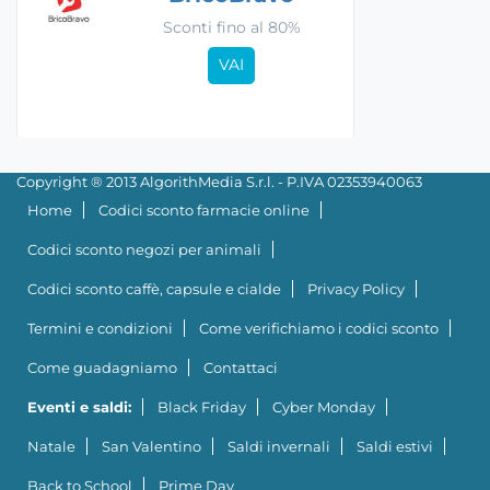
Sconti fino al 80%
VAI
Copyright ® 2013 AlgorithMedia S.r.l. - P.IVA 02353940063
Home
Codici sconto farmacie online
Codici sconto negozi per animali
Codici sconto caffè, capsule e cialde
Privacy Policy
Termini e condizioni
Come verifichiamo i codici sconto
Come guadagniamo
Contattaci
Eventi e saldi:
Black Friday
Cyber Monday
Natale
San Valentino
Saldi invernali
Saldi estivi
Back to School
Prime Day