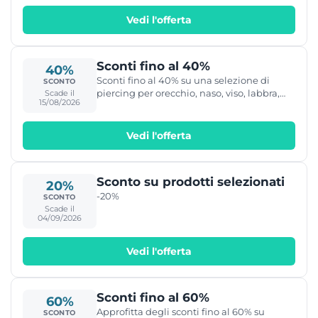
Vedi l'offerta
Sconti fino al 40%
40%
Sconti fino al 40% su una selezione di
SCONTO
piercing per orecchio, naso, viso, labbra,
Scade il
15/08/2026
bocca, ombelico e genitali da Crazy
Factory.
Vedi l'offerta
Sconto su prodotti selezionati
20%
-20%
SCONTO
Scade il
04/09/2026
Vedi l'offerta
Sconti fino al 60%
60%
Approfitta degli sconti fino al 60% su
SCONTO