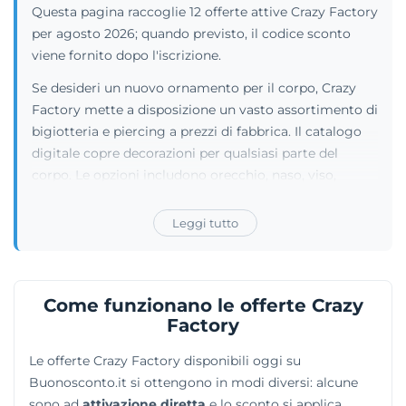
Questa pagina raccoglie 12 offerte attive Crazy Factory
per agosto 2026; quando previsto, il codice sconto
viene fornito dopo l'iscrizione.
Se desideri un nuovo ornamento per il corpo, Crazy
Factory mette a disposizione un vasto assortimento di
bigiotteria e piercing a prezzi di fabbrica. Il catalogo
digitale copre decorazioni per qualsiasi parte del
corpo. Le opzioni includono orecchio, naso, viso,
labbra, ombelico e genitali. Uomini e donne possono
esplorare un archivio colmo di piercing ad anello,
Leggi tutto
banane, labret, tunnel e plug per la dilatazione. Il sito
ospita anche decorazioni specifiche per forature
particolari o meno comuni, come le applicazioni di
Come funzionano le offerte Crazy
dermal anchor. Per garantire un accesso più rapido
Factory
agli sconti periodici, il negozio invita a utilizzare la sua
applicazione per smartphone, dove vengono rilasciate
Le offerte Crazy Factory disponibili oggi su
offerte esclusive.
Buonosconto.it si ottengono in modi diversi: alcune
sono ad
attivazione diretta
e lo sconto si applica