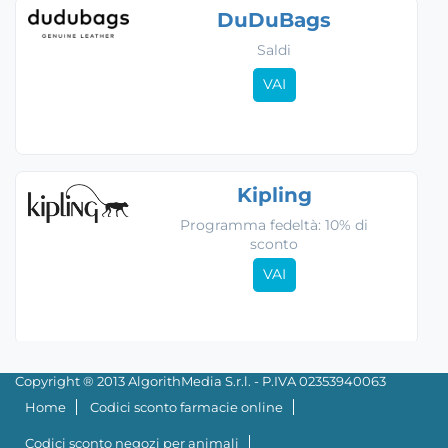
DuDuBags
Saldi
VAI
Kipling
Programma fedeltà: 10% di
sconto
VAI
Copyright ® 2013 AlgorithMedia S.r.l. - P.IVA 02353940063
Home
Codici sconto farmacie online
Codici sconto negozi per animali