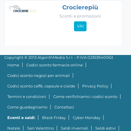
Crocierepiù
Sconti e promozioni
VAI
Copyright ® 2013 AlgorithMedia S.r.l. - P.IVA 02353940063
Home
Codici sconto farmacie online
Codici sconto negozi per animali
Codici sconto caffè, capsule e cialde
Privacy Policy
Termini e condizioni
Come verifichiamo i codici sconto
Come guadagniamo
Contattaci
Eventi e saldi:
Black Friday
Cyber Monday
Natale
San Valentino
Saldi invernali
Saldi estivi