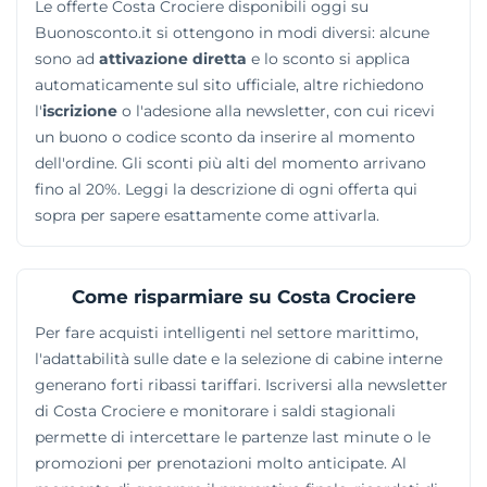
Le offerte Costa Crociere disponibili oggi su
abitative più adatte per viaggiare in assoluto relax,
Buonosconto.it si ottengono in modi diversi: alcune
trovando la sistemazione ideale per ammirare il
sono ad
attivazione diretta
e lo sconto si applica
mondo dai ponti della motonave in piena
automaticamente sul sito ufficiale, altre richiedono
spensieratezza.
l'
iscrizione
o l'adesione alla newsletter, con cui ricevi
un buono o codice sconto da inserire al momento
dell'ordine. Gli sconti più alti del momento arrivano
fino al 20%. Leggi la descrizione di ogni offerta qui
sopra per sapere esattamente come attivarla.
Come risparmiare su Costa Crociere
Per fare acquisti intelligenti nel settore marittimo,
l'adattabilità sulle date e la selezione di cabine interne
generano forti ribassi tariffari. Iscriversi alla newsletter
di Costa Crociere e monitorare i saldi stagionali
permette di intercettare le partenze last minute o le
promozioni per prenotazioni molto anticipate. Al