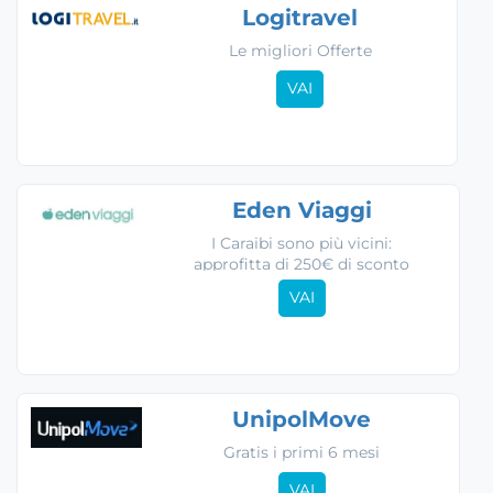
Logitravel
Le migliori Offerte
VAI
Eden Viaggi
I Caraibi sono più vicini:
approfitta di 250€ di sconto
VAI
UnipolMove
Gratis i primi 6 mesi
VAI