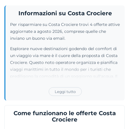
Informazioni su Costa Crociere
Per risparmiare su Costa Crociere trovi 4 offerte attive
aggiornate a agosto 2026, comprese quelle che
inviano un buono via email.
Esplorare nuove destinazioni godendo del comfort di
un viaggio via mare è il cuore della proposta di Costa
Crociere. Questo noto operatore organizza e pianifica
viaggi marittimi in tutto il mondo per i turisti che
prediligono la comodità di un soggiorno sull'acqua. Il
portale permette di scegliere tra un grande numero di
itinerari differenti, agevolando l'individuazione del
Leggi tutto
percorso perfetto in base al periodo dell'anno. I
pacchetti vacanza sono dotati di ogni comodità e
vengono costantemente arricchiti da offerte speciali
Come funzionano le offerte Costa
riservate ai tragitti in nave. A bordo, i passeggeri
Crociere
hanno la totale libertà di selezionare le soluzioni