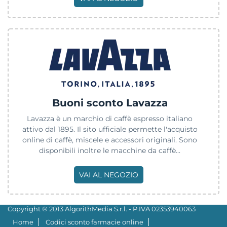
Buoni sconto Lavazza
Lavazza è un marchio di caffè espresso italiano
attivo dal 1895. Il sito ufficiale permette l'acquisto
online di caffè, miscele e accessori originali. Sono
disponibili inoltre le macchine da caffè...
VAI AL NEGOZIO
Copyright ® 2013 AlgorithMedia S.r.l. - P.IVA 02353940063
Home
Codici sconto farmacie online