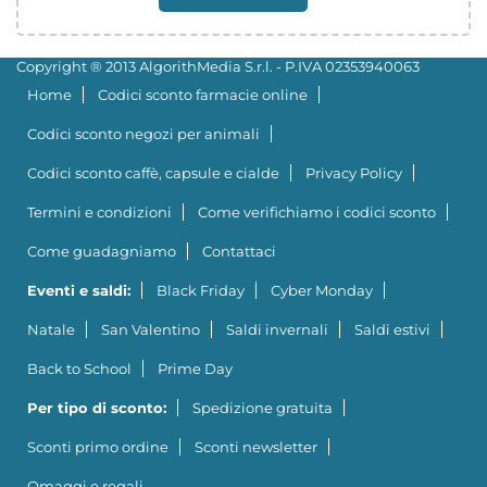
Copyright ® 2013 AlgorithMedia S.r.l. - P.IVA 02353940063
Home
Codici sconto farmacie online
Codici sconto negozi per animali
Codici sconto caffè, capsule e cialde
Privacy Policy
Termini e condizioni
Come verifichiamo i codici sconto
Come guadagniamo
Contattaci
Eventi e saldi:
Black Friday
Cyber Monday
Natale
San Valentino
Saldi invernali
Saldi estivi
Back to School
Prime Day
Per tipo di sconto:
Spedizione gratuita
Sconti primo ordine
Sconti newsletter
Omaggi e regali