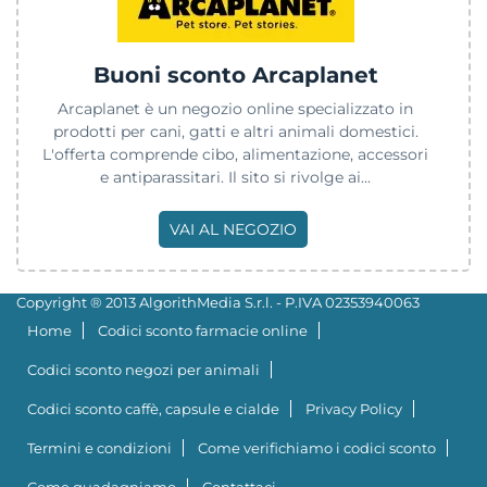
Buoni sconto Arcaplanet
Arcaplanet è un negozio online specializzato in
prodotti per cani, gatti e altri animali domestici.
L'offerta comprende cibo, alimentazione, accessori
e antiparassitari. Il sito si rivolge ai...
VAI AL NEGOZIO
Copyright ® 2013 AlgorithMedia S.r.l. - P.IVA 02353940063
Home
Codici sconto farmacie online
Codici sconto negozi per animali
Codici sconto caffè, capsule e cialde
Privacy Policy
Termini e condizioni
Come verifichiamo i codici sconto