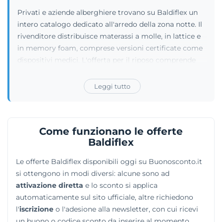
Privati e aziende alberghiere trovano su Baldiflex un
intero catalogo dedicato all'arredo della zona notte. Il
rivenditore distribuisce materassi a molle, in lattice e
in memory foam, comprese versioni certificate come
dispositivi medici. L'offerta per il riposo comprende
anche reti, letti, topper, cuscini, piumoni e biancheria
coordinata. I cataloghi si estendono oltre la camera da
Leggi tutto
letto per includere divani, poltrone relax e perfino
articoli su misura per i camper. Per le strutture
ricettive del settore B2B, l'azienda fornisce prodotti
Come funzionano le offerte
ignifughi specifici. Tutte le linee sono studiate per
Baldiflex
adattarsi a contesti di utilizzo differenti, assicurando
sempre comfort e funzionalità.
Le offerte Baldiflex disponibili oggi su Buonosconto.it
si ottengono in modi diversi: alcune sono ad
attivazione diretta
e lo sconto si applica
automaticamente sul sito ufficiale, altre richiedono
l'
iscrizione
o l'adesione alla newsletter, con cui ricevi
un buono o codice sconto da inserire al momento