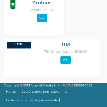
Probios
Sconto del 15%
VAI
TIM
TIM Smart Casa a 29,90€!
VAI
Copyright ® 2013 AlgorithMedia S.r.l. - P.IVA 02353940063
Home
Codici sconto farmacie online
Codici sconto negozi per animali