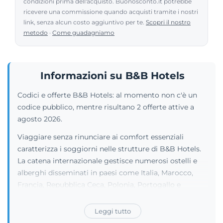
condizioni prima dell'acquisto. Buonosconto.it potrebbe
ricevere una commissione quando acquisti tramite i nostri
link, senza alcun costo aggiuntivo per te.
Scopri il nostro
metodo
·
Come guadagniamo
Informazioni su B&B Hotels
Codici e offerte B&B Hotels: al momento non c'è un
codice pubblico, mentre risultano 2 offerte attive a
agosto 2026.
Viaggiare senza rinunciare ai comfort essenziali
caratterizza i soggiorni nelle strutture di B&B Hotels.
La catena internazionale gestisce numerosi ostelli e
alberghi disseminati in paesi come Italia, Marocco,
Francia, Repubblica Ceca, Polonia, Portogallo e
Germania. Solo sul territorio italiano vanta sedi in
città strategiche quali Roma, Bergamo, Torino, Milano,
Leggi tutto
Napoli, Bologna e Firenze. Gli ospiti possono usufruire