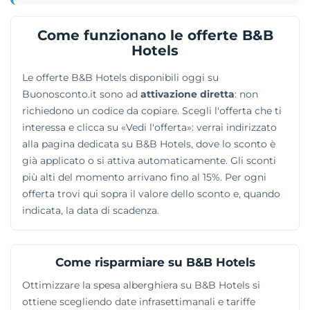
di connessione Wi-Fi gratuita, aree break sempre
aperte e televisioni sintonizzate sui canali Sky. Gli
Come funzionano le offerte B&B
hotel mettono a disposizione parcheggi riservati e
Hotels
accettano la presenza di gatti e cani di piccola taglia.
Le offerte B&B Hotels disponibili oggi su
Controllare le camere libere o procedere direttamente
Buonosconto.it sono ad
attivazione diretta
: non
con le prenotazioni dei soggiorni si rivela facile e
richiedono un codice da copiare. Scegli l'offerta che ti
veloce tramite l'utilizzo del portale ufficiale
interessa e clicca su «Vedi l'offerta»: verrai indirizzato
dell'azienda.
alla pagina dedicata su B&B Hotels, dove lo sconto è
già applicato o si attiva automaticamente. Gli sconti
più alti del momento arrivano fino al 15%. Per ogni
offerta trovi qui sopra il valore dello sconto e, quando
indicata, la data di scadenza.
Come risparmiare su B&B Hotels
Ottimizzare la spesa alberghiera su B&B Hotels si
ottiene scegliendo date infrasettimanali e tariffe