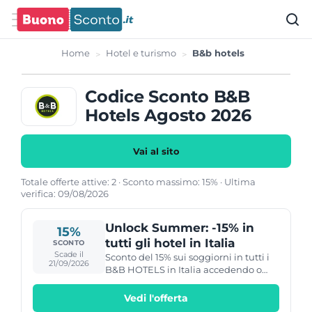
Home
Hotel e turismo
B&b hotels
Codice Sconto B&B
Hotels Agosto 2026
Vai al sito
Totale offerte attive: 2 · Sconto massimo: 15% · Ultima
verifica: 09/08/2026
Unlock Summer: -15% in
15%
tutti gli hotel in Italia
SCONTO
Scade il
Sconto del 15% sui soggiorni in tutti i
21/09/2026
B&B HOTELS in Italia accedendo o
iscrivendosi gratuitamente al
programma B&me.
Vedi l'offerta