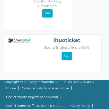
Sconto 10% Fury
Catamaran
VAI
Iltuoticket
Sconti Biglietti fino al 90%
VAI
Copyright ® 2013 AlgorithMedia S.r.l. - P.IVA 02353940063
Home
Codici sconto farmacie online
Codici sconto negozi per animali
Codici sconto caffè, capsule e cialde
Privacy Policy